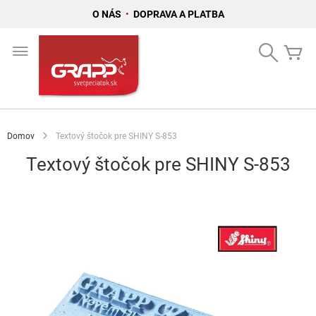
O NÁS
•
DOPRAVA A PLATBA
Skip
to
Search
Mô
Content
Domov
Textový štočok pre SHINY S-853
Textový štočok pre SHINY S-853
Preskočiť
na
koniec
galérie
obrázkov