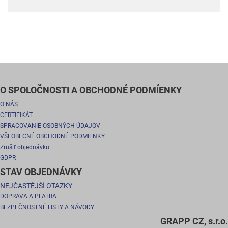
O SPOLOČNOSTI A OBCHODNÉ PODMÍENKY
O NÁS
CERTIFIKÁT
SPRACOVANIE OSOBNÝCH ÚDAJOV
VŠEOBECNÉ OBCHODNÉ PODMIENKY
Zrušiť objednávku
GDPR
STAV OBJEDNÁVKY
NEJČASTĚJŠÍ OTAZKY
DOPRAVA A PLATBA
BEZPEČNOSTNÉ LISTY A NÁVODY
GRAPP CZ, s.r.o.