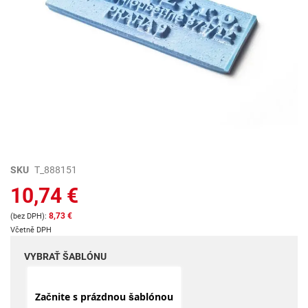
Preskočiť
SKU
T_888151
na
10,74 €
začiatok
galérie
8,73 €
obrázkov
Včetně DPH
VYBRAŤ ŠABLÓNU
Začnite s prázdnou šablónou