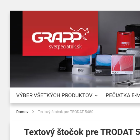
VÝBER VŠETKÝCH PRODUKTOV
PEČIATKA E-
Domov
Textový štočok pre TRODAT 5480
Textový štočok pre TRODAT 