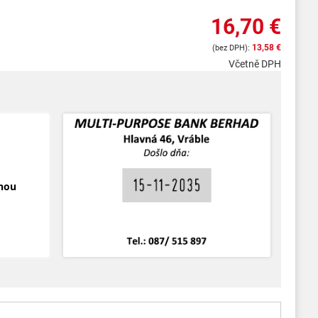
16,70 €
13,58 €
Včetně DPH
ónou