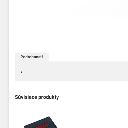
Preskočiť
na
začiatok
Podrobnosti
galérie
obrázkov
*
Súvisiace produkty