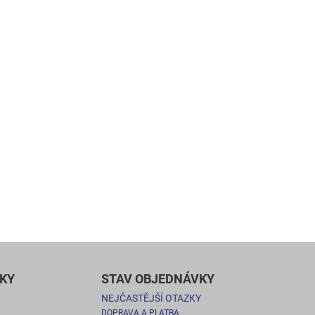
KY
STAV OBJEDNÁVKY
NEJČASTĚJŠÍ OTAZKY
DOPRAVA A PLATBA