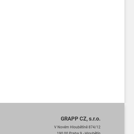
GRAPP CZ, s.r.o.
V Novém Hloubětíně 874/12
190 00 Praha 9 - Hloubětín