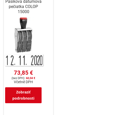
Pásiková dátumová
pečiatka COLOP
15000
73,85 €
60,04 €
Včetně DPH
Zobraziť
podrobnosti