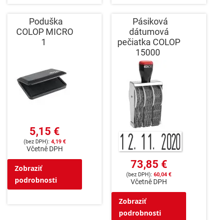
Poduška
Pásiková
COLOP MICRO
dátumová
1
pečiatka COLOP
15000
5,15 €
4,19 €
Včetně DPH
73,85 €
Zobraziť
60,04 €
podrobnosti
Včetně DPH
Zobraziť
podrobnosti