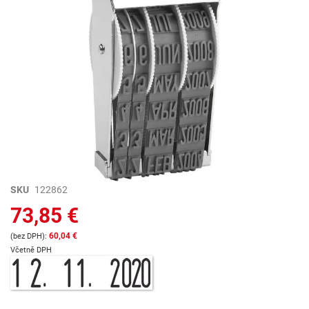
Preskočiť
SKU
122862
na
73,85 €
začiatok
galérie
60,04 €
obrázkov
Včetně DPH