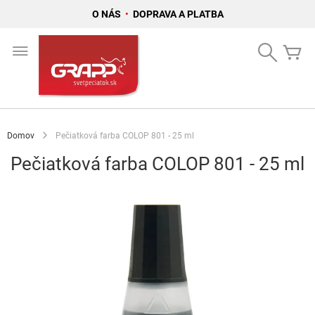
O NÁS
•
DOPRAVA A PLATBA
Skip
to
Search
Mô
Content
Domov
Pečiatková farba COLOP 801 - 25 ml
Pečiatková farba COLOP 801 - 25 ml
Preskočiť
na
koniec
galérie
obrázkov