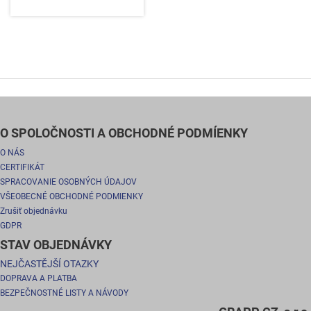
O SPOLOČNOSTI A OBCHODNÉ PODMÍENKY
O NÁS
CERTIFIKÁT
SPRACOVANIE OSOBNÝCH ÚDAJOV
VŠEOBECNÉ OBCHODNÉ PODMIENKY
Zrušiť objednávku
GDPR
STAV OBJEDNÁVKY
NEJČASTĚJŠÍ OTAZKY
DOPRAVA A PLATBA
BEZPEČNOSTNÉ LISTY A NÁVODY