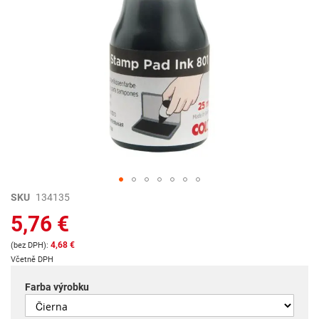
Preskočiť
SKU
134135
na
5,76 €
začiatok
galérie
4,68 €
obrázkov
Včetně DPH
Farba výrobku