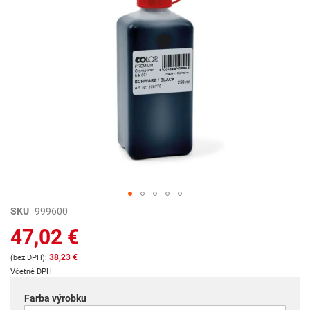
Preskočiť
SKU
999600
na
47,02 €
začiatok
galérie
38,23 €
obrázkov
Včetně DPH
Farba výrobku