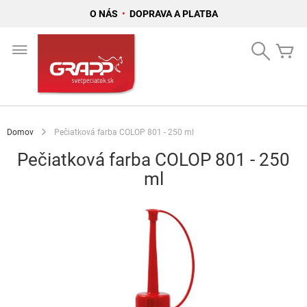
O NÁS
•
DOPRAVA A PLATBA
Skip
to
Search
Mô
Content
Domov
Pečiatková farba COLOP 801 - 250 ml
Pečiatková farba COLOP 801 - 250
ml
Preskočiť
na
koniec
galérie
obrázkov