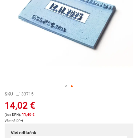
Preskočiť
SKU
t_133715
na
14,02 €
začiatok
galérie
11,40 €
obrázkov
Včetně DPH
Váš odtlačok