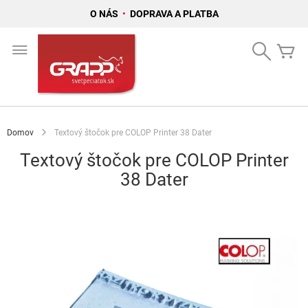
O NÁS
•
DOPRAVA A PLATBA
Skip
to
Search
Mô
Content
Domov
Textový štočok pre COLOP Printer 38 Dater
Textový štočok pre COLOP Printer
38 Dater
Preskočiť
na
koniec
galérie
obrázkov