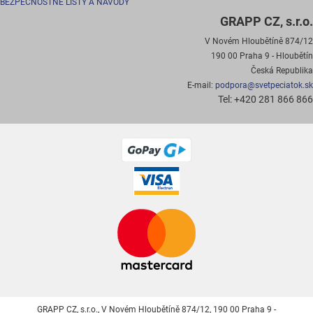
BEZPEČNOSTNÉ LISTY A NÁVODY
GRAPP CZ, s.r.o.
V Novém Hloubětíně 874/12
190 00 Praha 9 - Hloubětín
Česká Republika
E-mail:
podpora@svetpeciatok.sk
Tel: +420 281 866 866
GRAPP CZ, s.r.o., V Novém Hloubětíně 874/12, 190 00 Praha 9 -